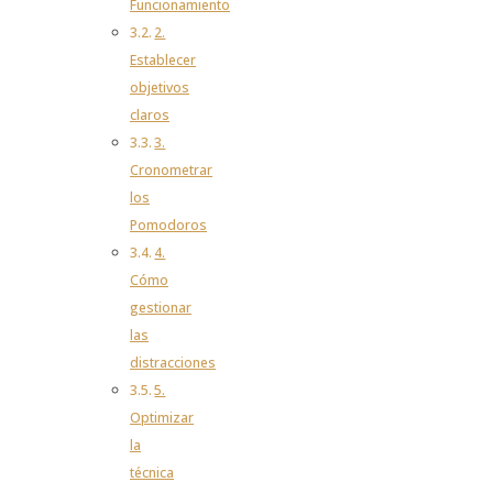
Funcionamiento
2.
Establecer
objetivos
claros
3.
Cronometrar
los
Pomodoros
4.
Cómo
gestionar
las
distracciones
5.
Optimizar
la
técnica