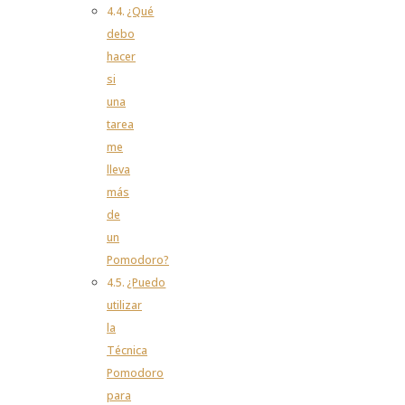
¿Qué
debo
hacer
si
una
tarea
me
lleva
más
de
un
Pomodoro?
¿Puedo
utilizar
la
Técnica
Pomodoro
para