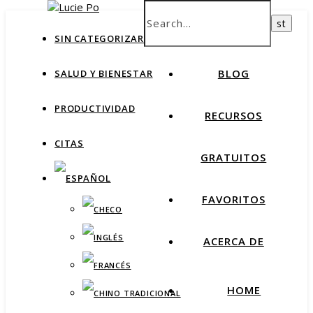
How productive are you, really?
Take Free Quiz
HOME
SIN CATEGORIZAR
BLOG
SALUD Y BIENESTAR
PRODUCTIVIDAD
RECURSOS
CITAS
GRATUITOS
FAVORITOS
ACERCA DE
HOME