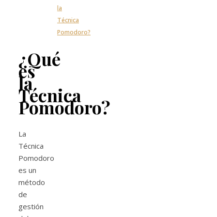
la
Técnica
Pomodoro?
¿Qué
es
la
Técnica
Pomodoro?
La
Técnica
Pomodoro
es un
método
de
gestión