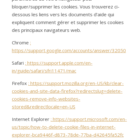
bloquer/supprimer les cookies. Vous trouverez ci-
dessous les liens vers les documents d’aide qui
expliquent comment gérer et supprimer les cookies
des principaux navigateurs web.
Chrome
:
https://support.google.com/accounts/answer/32050
Safari
: https://support.apple.com/en-
in/guide/safari/sfri11471/mac
Firefox
: https://support.mozilla.org/en-US/kb/clear-
cookies-and-site-data-firefox?redirectslug=delete-
cookies-remove-info-websites-
stored&redirectlocale=en-US
Internet Explorer
: https://support.microsoft.com/en-
us/topic/how-to-delete-cookie-files-in-internet-
explorer-bca9446f-d873-78de-77ba-d42645fa52fc