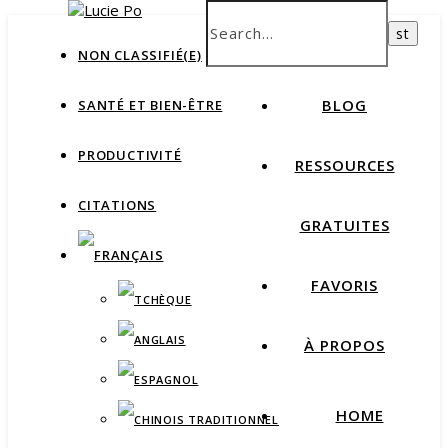
How productive are you, really?
Take Free Quiz
HOME
NON CLASSIFIÉ(E)
BLOG
SANTÉ ET BIEN-ÊTRE
PRODUCTIVITÉ
RESSOURCES
CITATIONS
GRATUITES
FAVORIS
À PROPOS
HOME