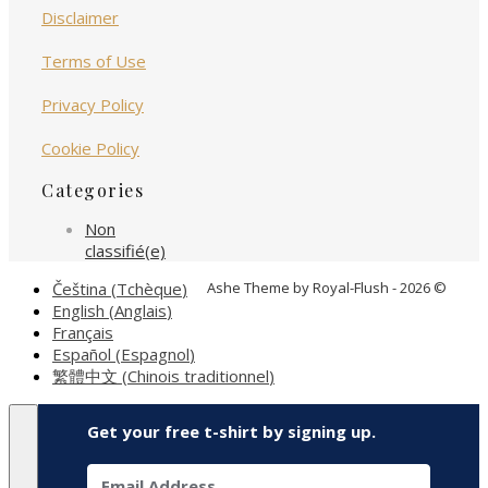
Disclaimer
Terms of Use
Privacy Policy
Cookie Policy
Categories
Non
classifié(e)
Čeština
(
Tchèque
)
Ashe Theme by Royal-Flush - 2026 ©
English
(
Anglais
)
Français
Español
(
Espagnol
)
繁體中文
(
Chinois traditionnel
)
Get your free t-shirt by signing up.