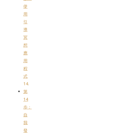
使
用
引
導
冥
想
應
用
程
式
第
14
步：
自
我
發