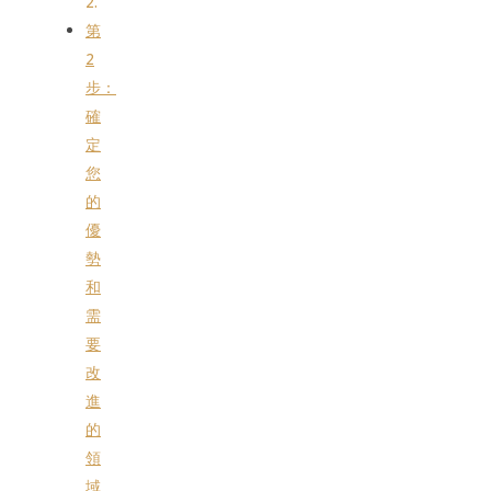
第
2
步：
確
定
您
的
優
勢
和
需
要
改
進
的
領
域