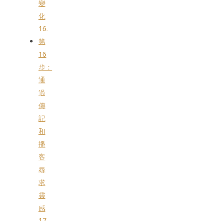
變
化
第
16
步：
通
過
傳
記
和
播
客
尋
求
靈
感