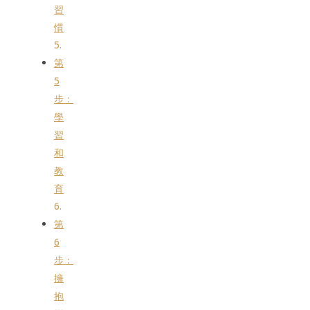
習
慣
第
5
步：
學
習
和
教
育
第
6
步：
擁
抱