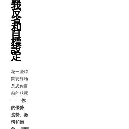
我
反
省
和
目
標
設
定
花一些時
間安靜地
反思你目
前的狀態
——
你
的優勢、
劣勢、激
情和抱