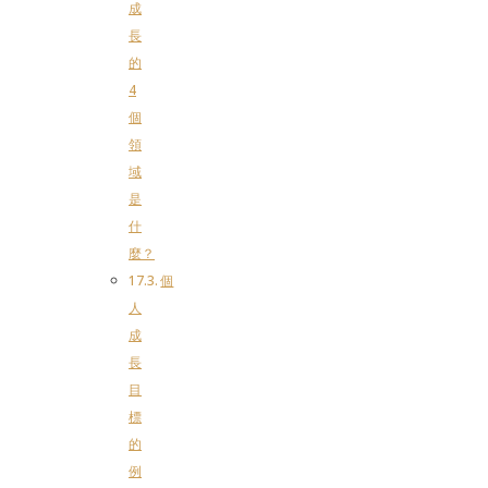
成
長
的
4
個
領
域
是
什
麼？
個
人
成
長
目
標
的
例