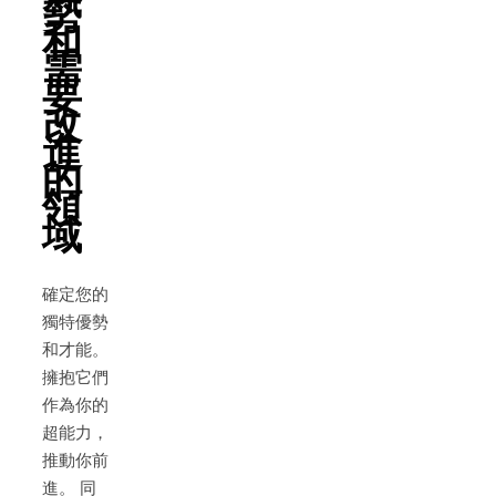
勢
和
需
要
改
進
的
領
域
確定您的
獨特優勢
和才能。
擁抱它們
作為你的
超能力，
推動你前
進。 同