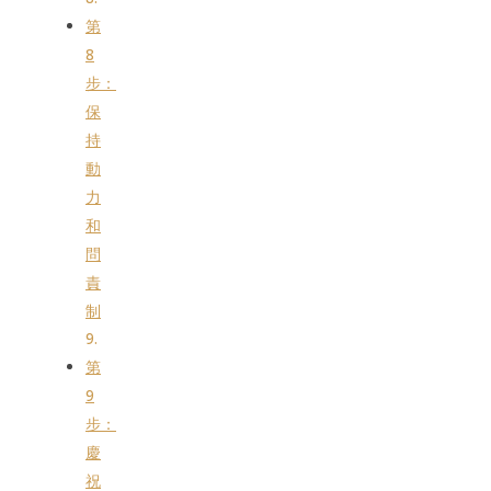
第
8
步：
保
持
動
力
和
問
責
制
第
9
步：
慶
祝