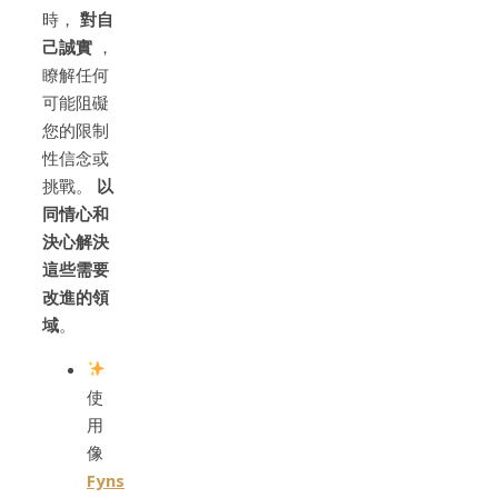
時，
對自
己誠實
，
瞭解任何
可能阻礙
您的限制
性信念或
挑戰。
以
同情心和
決心解決
這些需要
改進的領
域
。
使
用
像
Fyns