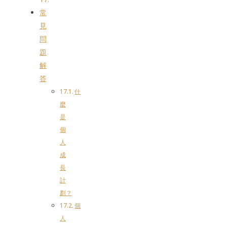
常
見
問
題
解
答
什
麼
是
個
人
成
長
計
劃？
個
人