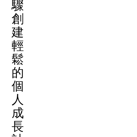
驟
創
建
輕
鬆
的
個
人
成
長