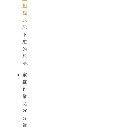
用
程
式
記
下
您
的
想
法。
家
庭
作
業
：
花
20
分
鐘