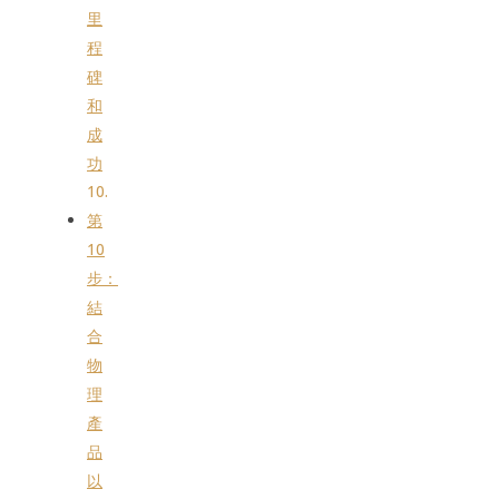
里
程
碑
和
成
功
第
10
步：
結
合
物
理
產
品
以