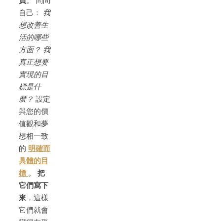
負
。 問問
自己：
我
想改善生
活的哪些
方面？ 我
真正想要
實現的目
標是什
麼？
設定
與您的價
值觀和夢
想相一致
的
明確而
具體的目
標
。
把
它們寫下
來
，這樣
它們就會