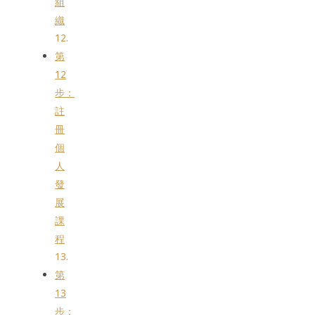
組
織
第
12
步：
註
冊
個
人
發
展
課
程
第
13
步：