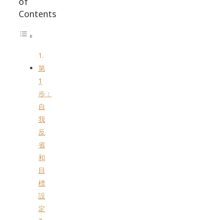
of
Contents
第
1
步：
自
我
反
省
和
目
標
設
定