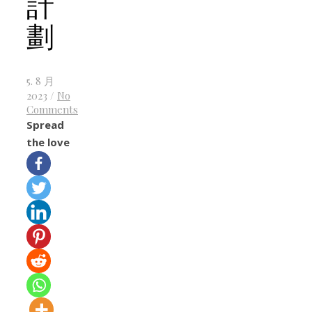
計
劃
5. 8 月
2023
/
No
Comments
Spread
the love