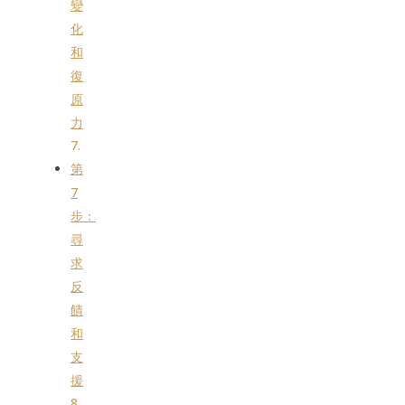
變
化
和
復
原
力
第
7
步：
尋
求
反
饋
和
支
援