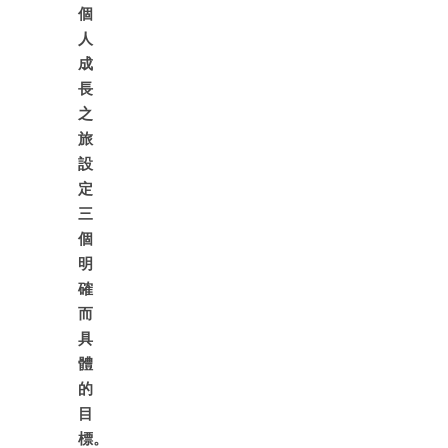
個
人
成
長
之
旅
設
定
三
個
明
確
而
具
體
的
目
標。