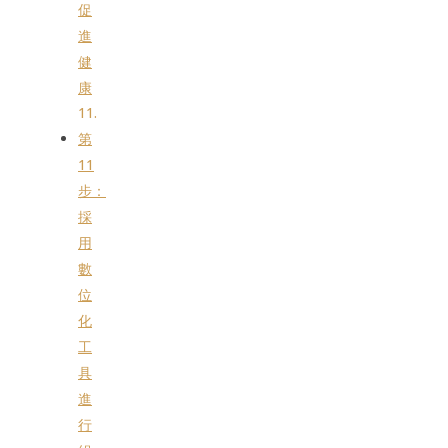
促
進
健
康
第
11
步：
採
用
數
位
化
工
具
進
行