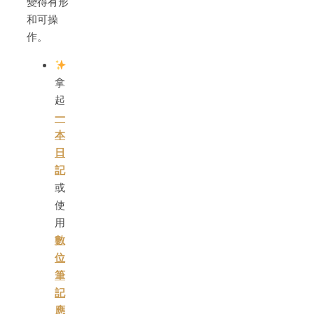
變得有形
和可操
作。
拿
起
一
本
日
記
或
使
用
數
位
筆
記
應