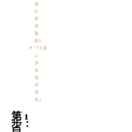
展
計
劃
很
重
要？
個
人
成
長
從
何
而
來？
第 1
步：
自