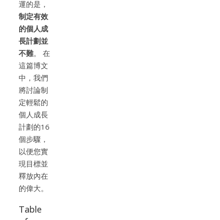
運的是，
制定有效
的個人成
長計劃並
不難
。 在
這篇博文
中，我們
將討論制
定輕鬆的
個人成長
計劃的16
個步驟，
以便您實
現目標並
釋放內在
的偉大。
Table