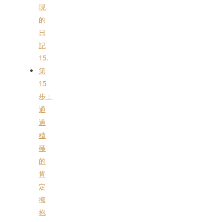
現
的
日
記
第
15
步：
通
過
積
極
的
肯
定
擁
抱