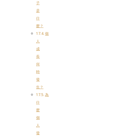
子
是
什
麼？
個
人
成
長
何
時
發
生？
為
什
麼
個
人
發