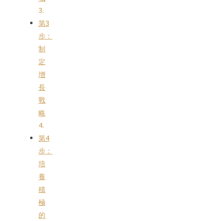
第3
步：
制
定
增
長
戰
略
第4
步：
培
養
積
極
的