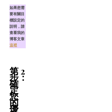
如果您需
要有關目
標設定的
説明，請
查看我的
博客文章
這裡
第 2
步：
確
定
您
的
優