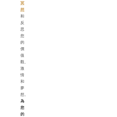
冥
想
和
反
思
您
的
價
值
觀、
激
情
和
夢
想。
為
您
的