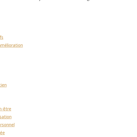
fs
amélioration
tien
n-être
sation
ersonnel
dée