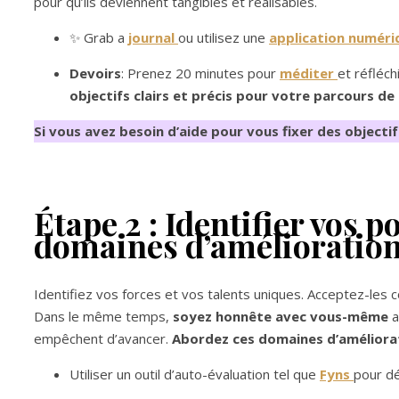
pour qu’ils deviennent tangibles et réalisables.
✨ Grab a
journal
ou utilisez une
application numéri
Devoirs
: Prenez 20 minutes pour
méditer
et réfléch
objectifs clairs et précis pour votre parcours 
Si vous avez besoin d’aide pour vous fixer des objectif
Étape 2 : Identifier vos po
domaines d’amélioratio
Identifiez vos forces et vos talents uniques. Acceptez-les
Dans le même temps,
soyez honnête avec vous-même
a
empêchent d’avancer.
Abordez ces domaines d’améliora
Utiliser un outil d’auto-évaluation tel que
Fyns
pour dé