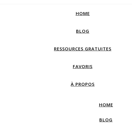
How productive are you, really?
Take Free Quiz
HOME
BLOG
RESSOURCES GRATUITES
FAVORIS
À PROPOS
HOME
BLOG