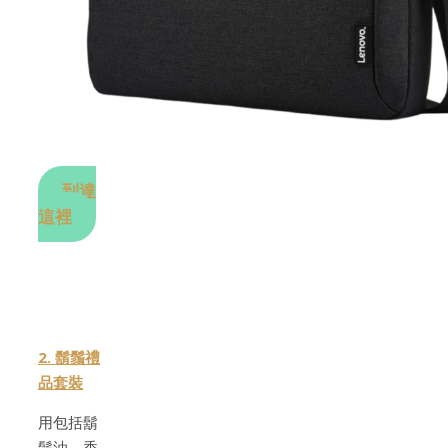
到達
這裡
2. 鬍鬚禮
品套裝
用包括鬍
鬚油、香