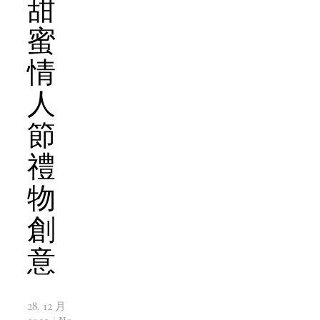
甜
蜜
情
人
節
禮
物
創
意
28. 12 月