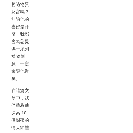
勝過物質
財富嗎？
無論他的
喜好是什
麼，我都
會為您提
供一系列
禮物創
意，一定
會讓他微
笑。
在這篇文
章中，我
們將為他
探索 18
個甜蜜的
情人節禮