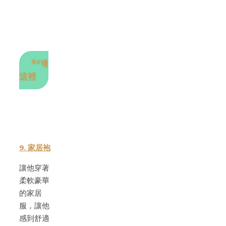
到達
這裡
9. 家居袍
讓他穿著
柔軟豪華
的家居
服，讓他
感到舒適