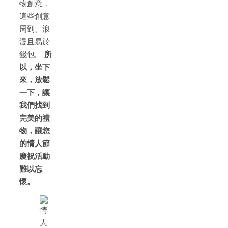
物創意，
這些創意
周到、浪
漫且易於
錢包。
所
以，坐下
來，放鬆
一下，讓
我們找到
完美的禮
物，讓您
的情人節
慶祝活動
難以忘
懷。