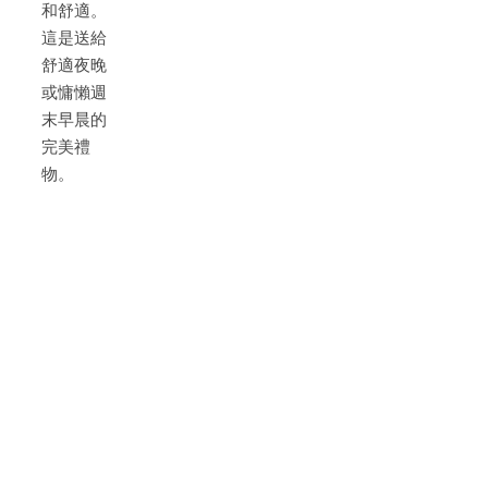
和舒適。
這是送給
舒適夜晚
或慵懶週
末早晨的
完美禮
物。