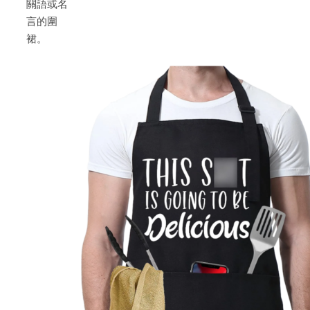
關語或名
言的圍
裙。