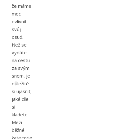
že máme
moc
ovlivnit
svůj
osud.
Než se
vydáte
na cestu
za svým
snem, je
důležité
si ujasnit,
jaké cíle
si
kladete.
Mezi
běžné
kategorie