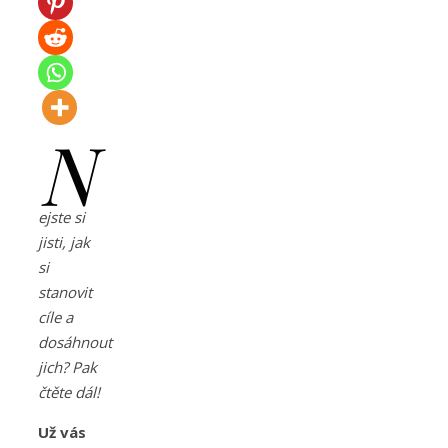
N
ejste si
jisti, jak
si
stanovit
cíle a
dosáhnout
jich? Pak
čtěte dál!
Už vás