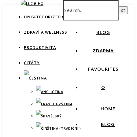
How productive are you, really?
Take Free Quiz
HOME
UNCATEGORIZED @CS
BLOG
ZDRAVÍ A WELLNESS
PRODUKTIVITA
ZDARMA
CITÁTY
FAVOURITES
O
HOME
BLOG