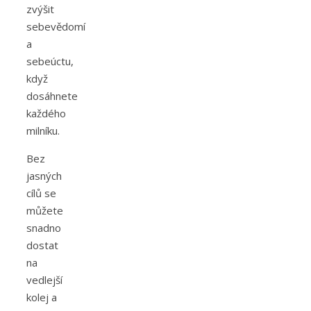
zvýšit
sebevědomí
a
sebeúctu,
když
dosáhnete
každého
milníku.
Bez
jasných
cílů se
můžete
snadno
dostat
na
vedlejší
kolej a