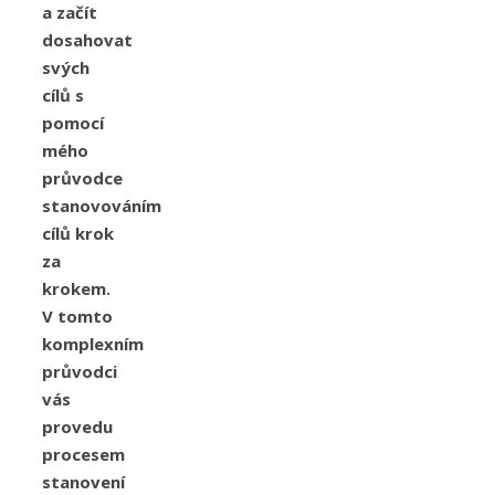
a začít
dosahovat
svých
cílů s
pomocí
mého
průvodce
stanovováním
cílů krok
za
krokem.
V tomto
komplexním
průvodci
vás
provedu
procesem
stanovení