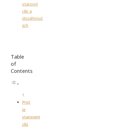
Table
of
Contents
Proč
je
stanovení
cílů