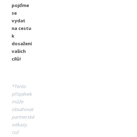
pojďme
se
vydat
na cestu
k
dosažení
vašich
cílů!
*Tento
příspěvek
může
obsahovat
partnerské
odkazy,
což