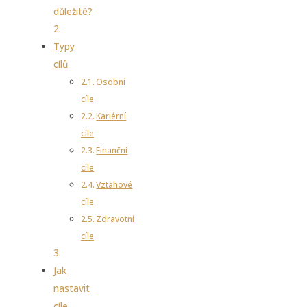
důležité?
Typy
cílů
Osobní
cíle
Kariérní
cíle
Finanční
cíle
Vztahové
cíle
Zdravotní
cíle
Jak
nastavit
cíle