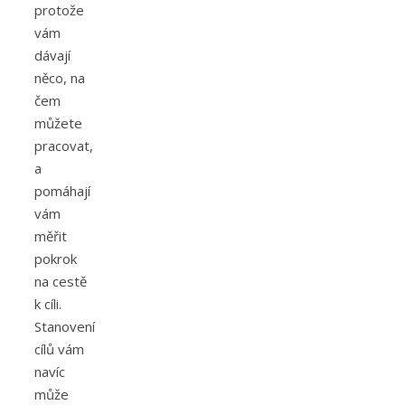
protože
vám
dávají
něco, na
čem
můžete
pracovat,
a
pomáhají
vám
měřit
pokrok
na cestě
k cíli.
Stanovení
cílů vám
navíc
může