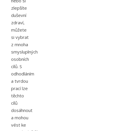
nebo si
zlepšíte
duševní
zdraví,
můžete
si vybrat
z mnoha
smysluplných
osobních
cílů. S
odhodláním
a tvrdou
prací lze
těchto
cílů
dosáhnout
a mohou
vést ke