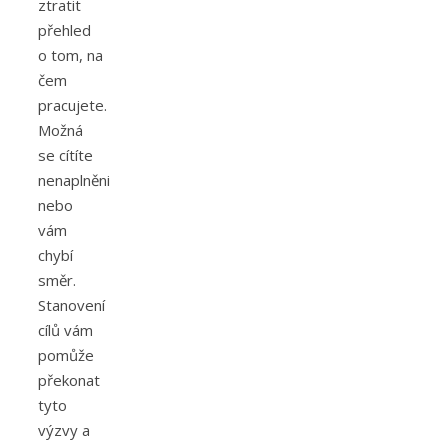
ztratit
přehled
o tom, na
čem
pracujete.
Možná
se cítíte
nenaplněni
nebo
vám
chybí
směr.
Stanovení
cílů vám
pomůže
překonat
tyto
výzvy a