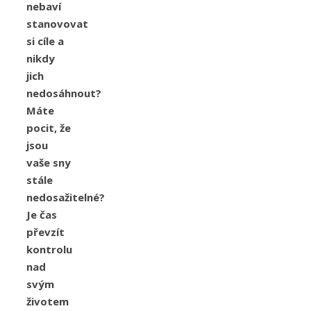
nebaví
stanovovat
si cíle a
nikdy
jich
nedosáhnout?
Máte
pocit, že
jsou
vaše sny
stále
nedosažitelné?
Je čas
převzít
kontrolu
nad
svým
životem