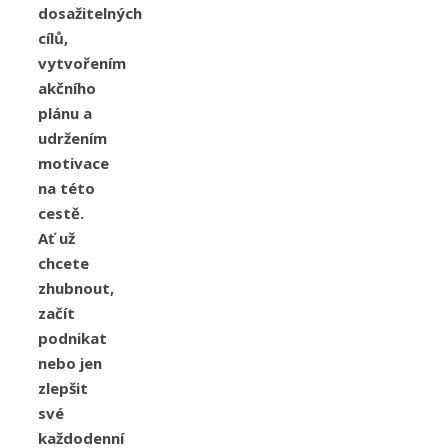
dosažitelných
cílů,
vytvořením
akčního
plánu a
udržením
motivace
na této
cestě.
Ať už
chcete
zhubnout,
začít
podnikat
nebo jen
zlepšit
své
každodenní