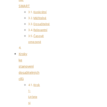
SMART
Konkrétní
Měřitelné
Dosažitelné
Relevantní
Časově
omezené
Kroky
ke
stanovení
dosažitelných
cílů
Krok
1:
Určete
si