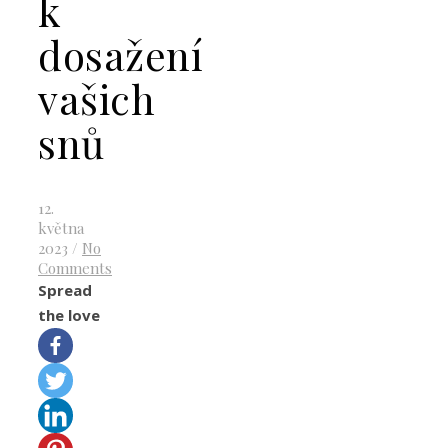
k
dosažení
vašich
snů
12.
května
2023
/
No
Comments
Spread
the love