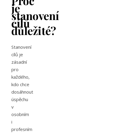
Proč
je
stanovení
cílů
důležité?
Stanovení
cílů je
zásadní
pro
každého,
kdo chce
dosáhnout
úspěchu
v
osobním
i
profesním