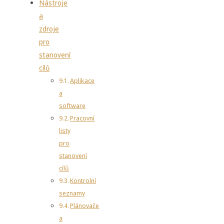
Nástroje
a
zdroje
pro
stanovení
cílů
Aplikace
a
software
Pracovní
listy
pro
stanovení
cílů
Kontrolní
seznamy
Plánovače
a