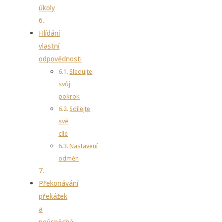
úkoly
Hlídání
vlastní
odpovědnosti
Sledujte
svůj
pokrok
Sdílejte
své
cíle
Nastavení
odměn
Překonávání
překážek
a