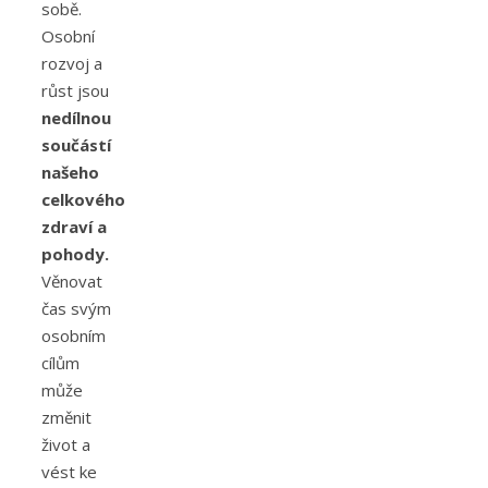
sobě.
Osobní
rozvoj a
růst jsou
nedílnou
součástí
našeho
celkového
zdraví a
pohody.
Věnovat
čas svým
osobním
cílům
může
změnit
život a
vést ke