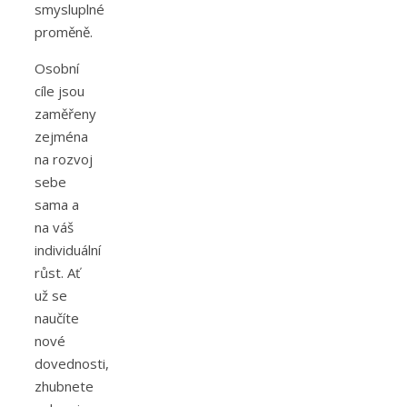
smysluplné
proměně.
Osobní
cíle jsou
zaměřeny
zejména
na rozvoj
sebe
sama a
na váš
individuální
růst. Ať
už se
naučíte
nové
dovednosti,
zhubnete