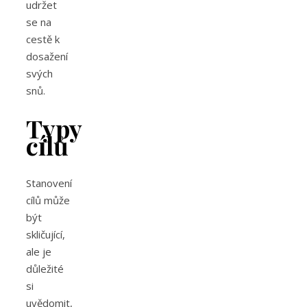
udržet
se na
cestě k
dosažení
svých
snů.
Typy
cílů
Stanovení
cílů může
být
skličující,
ale je
důležité
si
uvědomit,