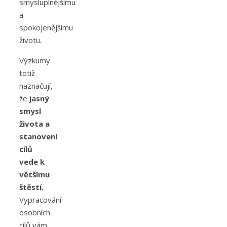
smysluplnějšímu
a
spokojenějšímu
životu.
Výzkumy
totiž
naznačují,
že
jasný
smysl
života a
stanovení
cílů
vede k
většímu
štěstí.
Vypracování
osobních
cílů vám