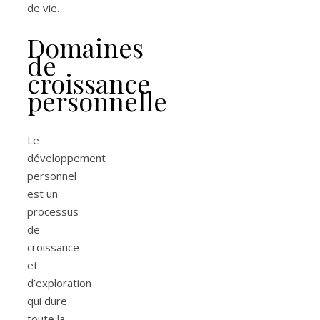
de vie.
Domaines
de
croissance
personnelle
Le
développement
personnel
est un
processus
de
croissance
et
d’exploration
qui dure
toute la