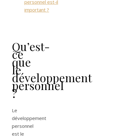
Qu’est-
ce
que
le
développement
personnel
?
Le
développement
personnel
est le