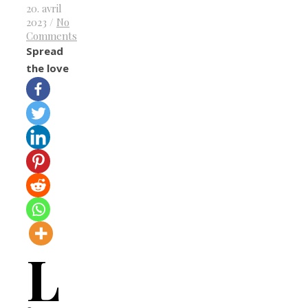
20. avril
2023
/
No
Comments
Spread
the love
L