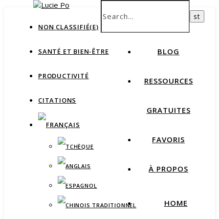
How productive are you, really?
Take Free Quiz
HOME
NON CLASSIFIÉ(E)
BLOG
SANTÉ ET BIEN-ÊTRE
PRODUCTIVITÉ
RESSOURCES
CITATIONS
GRATUITES
FAVORIS
À PROPOS
HOME