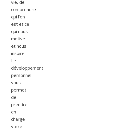
vie, de
comprendre
qui l’on
est et ce
qui nous
motive
et nous
inspire.
Le
développement
personnel
vous
permet
de
prendre
en
charge
votre