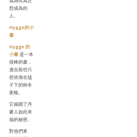
成為你真正
想成為的
人。
Hygge的小
書
Hygge 的
小書
是一本
很棒的書，
適合那些只
想依偎在毯
子下的秋冬
夜晚。
它揭開了丹
麥人如此幸
福的秘密。
對他們來