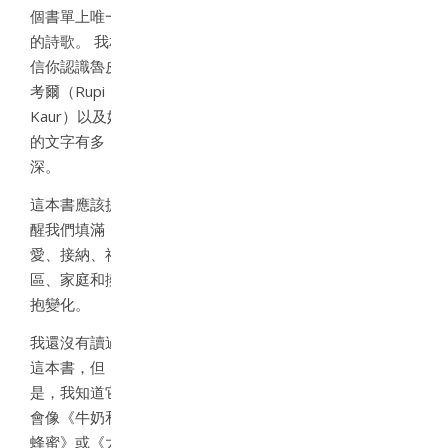
個書單上唯一
的詩歌。 我相
信你認識魯皮·
考爾（Rupi
Kaur）以及她
的文字有多
深。
這本書應該提
醒我們填滿
愛、接納、社
區、家庭和擁
抱變化。
我還沒有讀過
這本書，但
是，我知道它
會像《牛奶和
蜂蜜》或《太