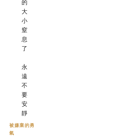
的
大
小
窒
息
了
永
遠
不
要
安
靜
被嫌棄的勇
氣