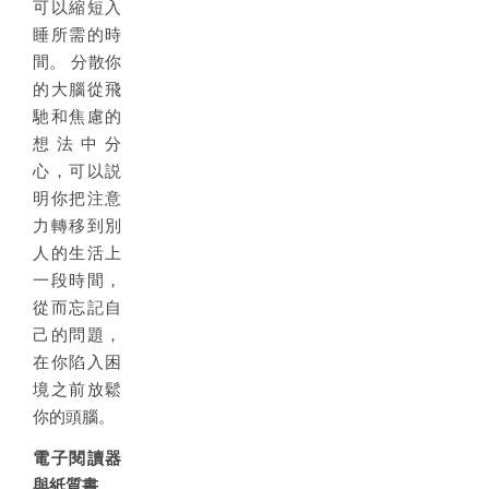
可以縮短入
睡所需的時
間。 分散你
的大腦從飛
馳和焦慮的
想法中分
心，可以説
明你把注意
力轉移到別
人的生活上
一段時間，
從而忘記自
己的問題，
在你陷入困
境之前放鬆
你的頭腦。
電子閱讀器
與紙質書