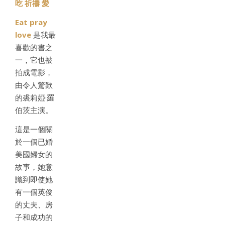
吃 祈禱 愛
Eat pray
love
是我最
喜歡的書之
一，它也被
拍成電影，
由令人驚歎
的裘莉婭·羅
伯茨主演。
這是一個關
於一個已婚
美國婦女的
故事，她意
識到即使她
有一個英俊
的丈夫、房
子和成功的