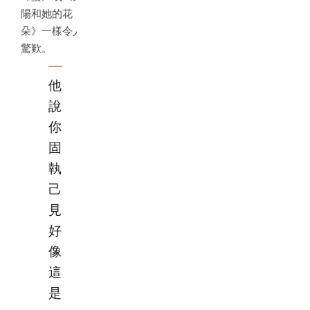
陽和她的花
朵》一樣令人
驚歎。
他
說
你
固
執
己
見
好
像
這
是