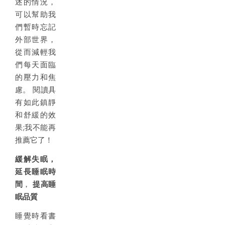
述的情況，
可以幫助我
們暫時忘記
外部世界，
從而減輕我
們每天面臨
的壓力和焦
慮。 閱讀具
有如此鎮靜
和舒緩的效
果;我不能再
推薦它了！
緩解失眠，
延長睡眠時
間
，
提高睡
眠品質
睡覺時看書