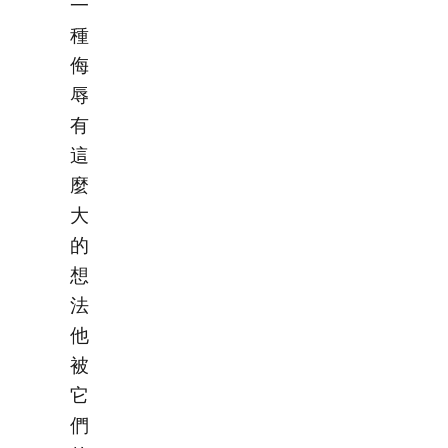
一
種
侮
辱
有
這
麼
大
的
想
法
他
被
它
們