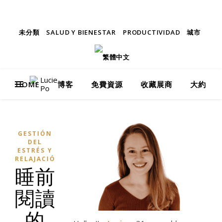
How productive are you, really?
Take Free Quiz
未分類
SALUD Y BIENESTAR
PRODUCTIVIDAD
城市
HOME
博客
免費資源
收藏展商
大約
GESTIÓN
DEL
ESTRÉS Y
RELAJACIÓN
睡前
閱讀
的