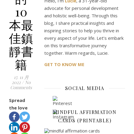
Hello, I’m
Lucie
, a 31-year-old
10
advocate for personal development
and holistic well-being. Through this
本最
blog, I share practical insights and
inspiring stories to help you thrive in
佳鎮
every aspect of your life. Let’s embark
on this transformative journey
靜書
together. Warm regards, Lucie.
籍
GET TO KNOW ME
17. 11 月
2022
/
No
Comments
SOCIAL MEDIA
Spread
the love
MINDFUL AFFIRMATION
CARDS (PRINTABLE)