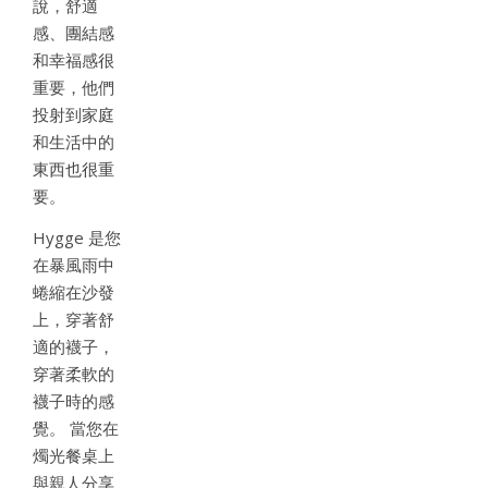
說，舒適
感、團結感
和幸福感很
重要，他們
投射到家庭
和生活中的
東西也很重
要。
Hygge 是您
在暴風雨中
蜷縮在沙發
上，穿著舒
適的襪子，
穿著柔軟的
襪子時的感
覺。 當您在
燭光餐桌上
與親人分享