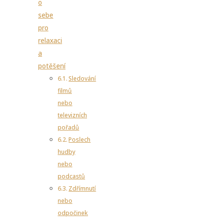
o
sebe
pro
relaxaci
a
potěšení
Sledování
filmů
nebo
televizních
pořadů
Poslech
hudby
nebo
podcastů
Zdřímnutí
nebo
odpočinek