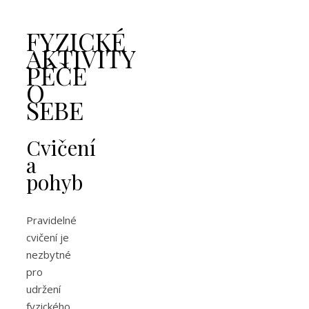
FYZICKÉ
AKTIVITY
PÉČE
O
SEBE
Cvičení
a
pohyb
Pravidelné
cvičení je
nezbytné
pro
udržení
fyzického