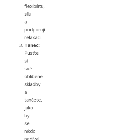
flexibilitu,
sílu
a
podporují
relaxaci.
Tanec:
Pusťte
si
své
oblíbené
skladby
a
tančete,
jako
by
se
nikdo
nedíval.