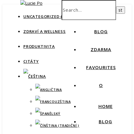
How productive are you, really?
Take Free Quiz
HOME
UNCATEGORIZED @CS
BLOG
ZDRAVÍ A WELLNESS
PRODUKTIVITA
ZDARMA
CITÁTY
FAVOURITES
O
HOME
BLOG