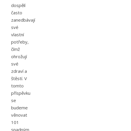
dospělí
často
zanedbávají
své
vlastní
potřeby,
čímž
ohrožují
své
zdraví a
štěstí. V
tomto
příspěvku
se
budeme
věnovat
101
snadným