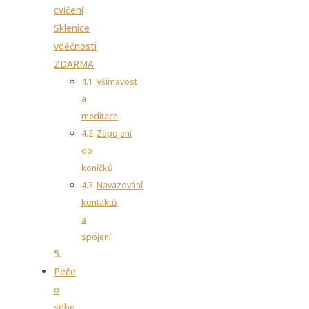
cvičení
Sklenice
vděčnosti
ZDARMA
Všímavost
a
meditace
Zapojení
do
koníčků
Navazování
kontaktů
a
spojení
Péče
o
sebe