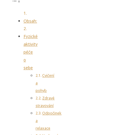
Obsah:
Fyzické
aktivity
péče
o
sebe
Cvičení
a
pohyb
Zdravé
stravování
Odpočinek
a
relaxace