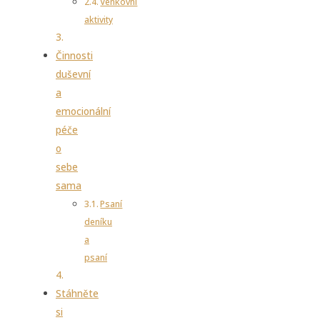
Venkovní
aktivity
Činnosti
duševní
a
emocionální
péče
o
sebe
sama
Psaní
deníku
a
psaní
Stáhněte
si