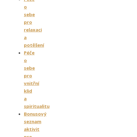
o
sebe
pro
relaxaci
a
potěšení
Péče
o
sebe
pro
vnitřní
klid
a
spiritualitu
Bonusový
seznam
aktivit
pro