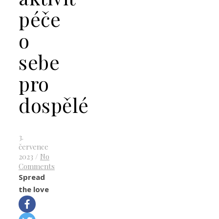
péče
o
sebe
pro
dospělé
3.
července
2023
/
No
Comments
Spread
the love