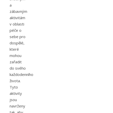
a
zábavným
aktivitám
v oblasti
péče o
sebe pro
dospělé,
které
mohou
zařadit
do svého
každodenního
života.
Tyto
aktivity
jsou
navrženy
tak, aby