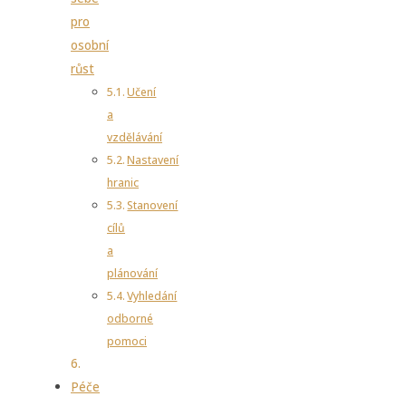
pro
osobní
růst
Učení
a
vzdělávání
Nastavení
hranic
Stanovení
cílů
a
plánování
Vyhledání
odborné
pomoci
Péče