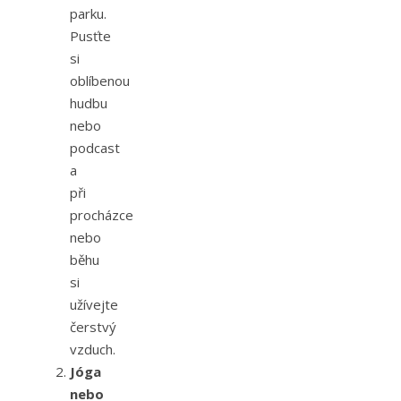
parku.
Pusťte
si
oblíbenou
hudbu
nebo
podcast
a
při
procházce
nebo
běhu
si
užívejte
čerstvý
vzduch.
Jóga
nebo