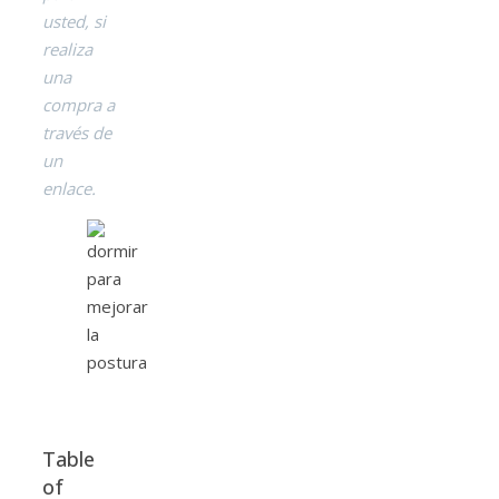
usted, si
realiza
una
compra a
través de
un
enlace.
Table
of