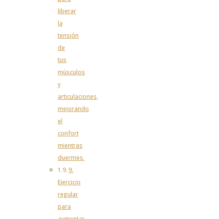
liberar
la
tensión
de
tus
músculos
y
articulaciones,
mejorando
el
confort
mientras
duermes.
9.
Ejercicio
regular
para
aumentar