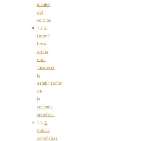
ideales
del
colchón
3.
Dormir
boca
arriba
para
favorecer
la
estabilización
de
la
columna
vertebral.
4.
Coloca
almohadas