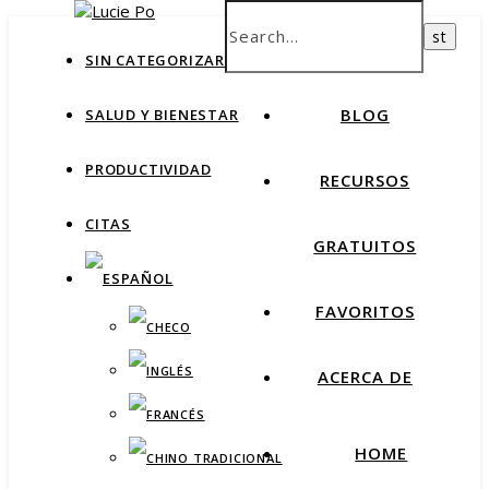
How productive are you, really?
Take Free Quiz
HOME
SIN CATEGORIZAR
BLOG
SALUD Y BIENESTAR
PRODUCTIVIDAD
RECURSOS
CITAS
GRATUITOS
FAVORITOS
ACERCA DE
HOME