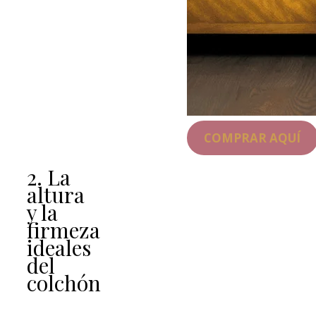
COMPRAR AQUÍ
2. La
altura
y la
firmeza
ideales
del
colchón