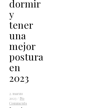
dormir
y
tener
una
mejor
postura
en
2023
2. marzo
2023
/
No
Comments