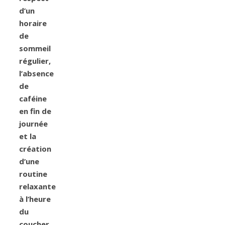
d’un
horaire
de
sommeil
régulier,
l’absence
de
caféine
en fin de
journée
et la
création
d’une
routine
relaxante
à l’heure
du
coucher,