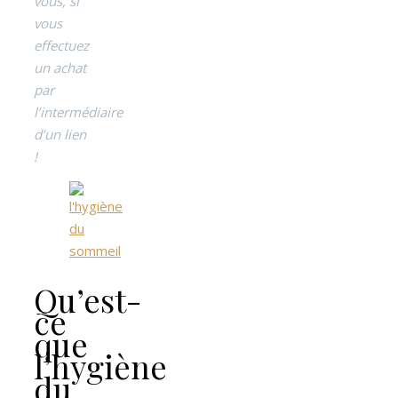
vous, si
vous
effectuez
un achat
par
l’intermédiaire
d’un lien
!
Qu’est-
ce
que
l’hygiène
du