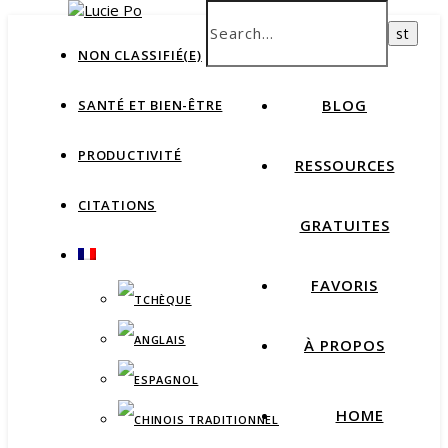
How productive are you, really?
Take Free Quiz
HOME
NON CLASSIFIÉ(E)
BLOG
SANTÉ ET BIEN-ÊTRE
PRODUCTIVITÉ
RESSOURCES
CITATIONS
GRATUITES
FAVORIS
À PROPOS
HOME