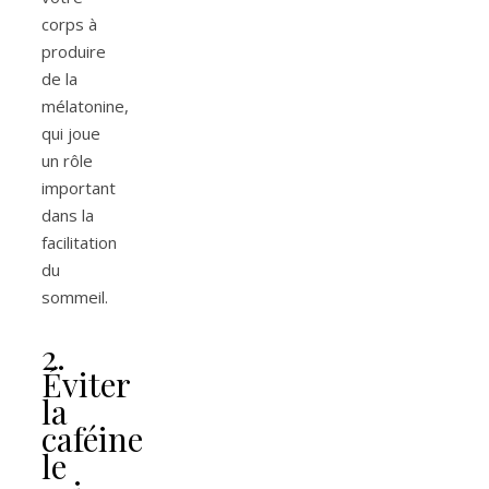
corps à
produire
de la
mélatonine,
qui joue
un rôle
important
dans la
facilitation
du
sommeil.
2.
Éviter
la
caféine
le