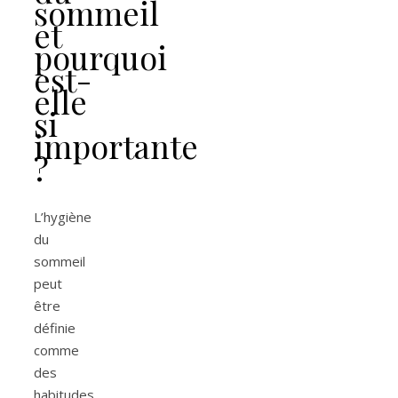
sommeil
et
pourquoi
est-
elle
si
importante
?
L’hygiène
du
sommeil
peut
être
définie
comme
des
habitudes