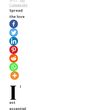
2023
/
No
Comments
Spread
the love
I
l
est
essentiel