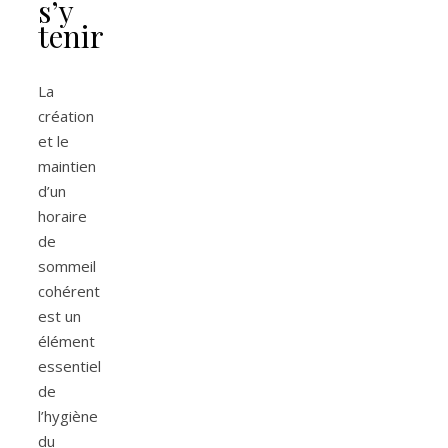
s’y
tenir
La
création
et le
maintien
d’un
horaire
de
sommeil
cohérent
est un
élément
essentiel
de
l’hygiène
du