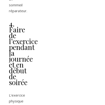
sommeil
réparateur.
4.
Faire
de
l’exercice
pendant
la
journée
et en
début
de
soirée
L’exercice
physique